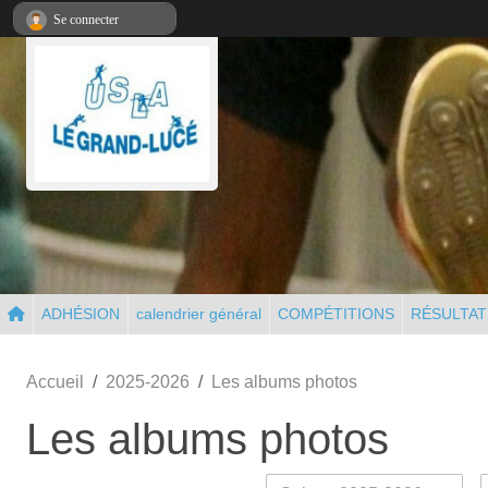
Panneau de gestion des cookies
Se connecter
ADHÉSION
calendrier général
COMPÉTITIONS
RÉSULTAT
Accueil
2025-2026
Les albums photos
Les albums photos