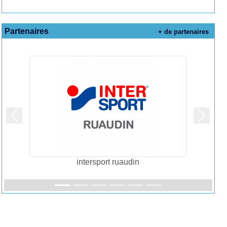
Partenaires
+ de partenaires
Précedent
Suivan
le Grand-Lucé