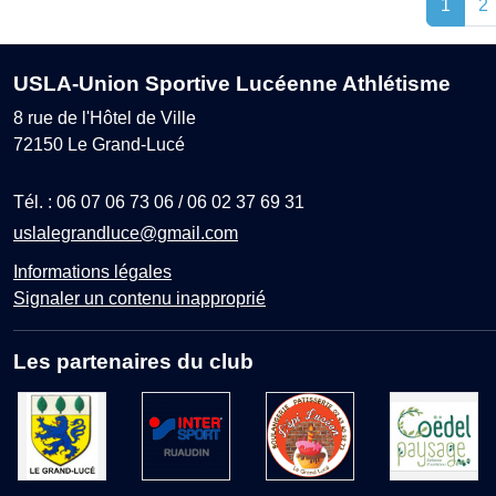
1
2
USLA-Union Sportive Lucéenne Athlétisme
8 rue de l'Hôtel de Ville
72150
Le Grand-Lucé
Tél. :
06 07 06 73 06 / 06 02 37 69 31
uslalegrandluce@gmail.com
Informations légales
Signaler un contenu inapproprié
Les partenaires du club