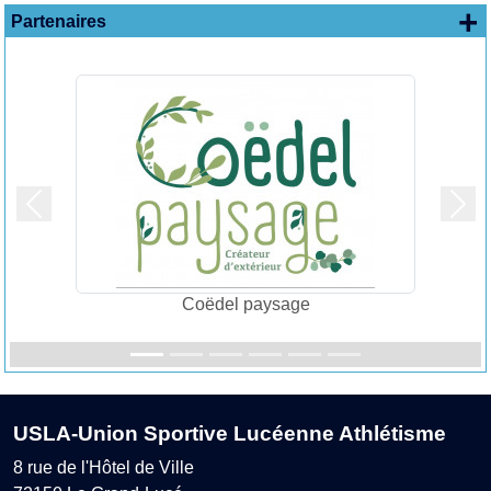
+
Partenaires
Précedent
Suiv
Coëdel paysage
USLA-Union Sportive Lucéenne Athlétisme
8 rue de l'Hôtel de Ville